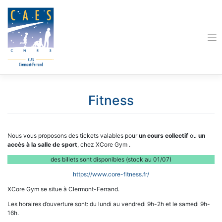
Skip
to
content
Fitness
Nous vous proposons des tickets valables pour
un cours collectif
ou
un
accès à la salle de sport
, chez XCore Gym .
des billets sont disponibles (stock au 01/07)
https://www.core-fitness.fr/
XCore Gym se situe à Clermont-Ferrand.
Les horaires d’ouverture sont: du lundi au vendredi 9h-2h et le samedi 9h-
16h.